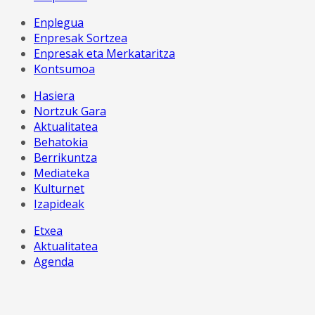
Enplegua
Enpresak Sortzea
Enpresak eta Merkataritza
Kontsumoa
Hasiera
Nortzuk Gara
Aktualitatea
Behatokia
Berrikuntza
Mediateka
Kulturnet
Izapideak
Etxea
Aktualitatea
Agenda