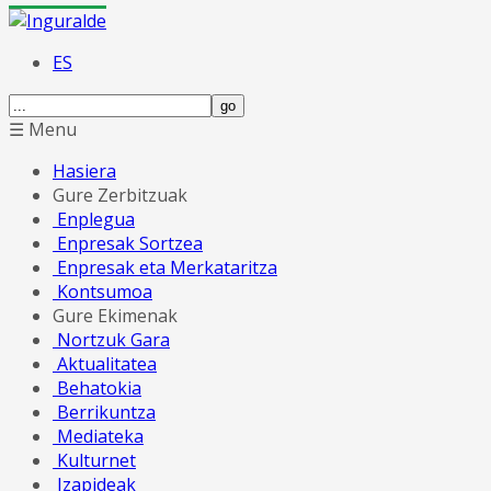
ES
☰ Menu
Hasiera
Gure Zerbitzuak
Enplegua
Enpresak Sortzea
Enpresak eta Merkataritza
Kontsumoa
Gure Ekimenak
Nortzuk Gara
Aktualitatea
Behatokia
Berrikuntza
Mediateka
Kulturnet
Izapideak