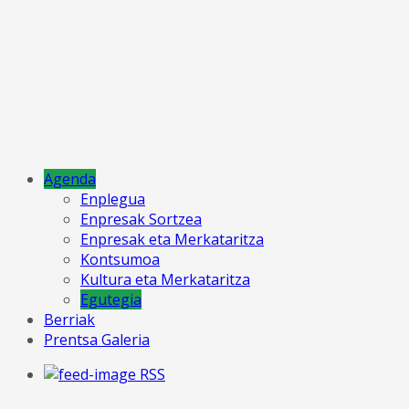
Agenda
Enplegua
Enpresak Sortzea
Enpresak eta Merkataritza
Kontsumoa
Kultura eta Merkataritza
Egutegia
Berriak
Prentsa Galeria
RSS