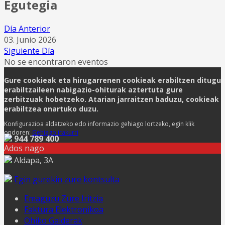
Egutegia
Día Anterior
03. Junio 2026
Siguiente Día
No se encontraron eventos
Gure cookieak eta hirugarrenen cookieak erabiltzen ditugu
erabiltzaileen nabigazio-ohiturak aztertuta gure
zerbitzuak hobetzeko. Atarian jarraitzen baduzu, cookieak
erabiltzea onartuko duzu.
Konfigurazioa aldatzeko edo informazio gehiago lortzeko, egin klik
ondoren:
Gehiago irakurri
944 789 400
Ados nago
Aldapa, 3A
Egin gurekin zure kontsulta
Emaguzu Zure Iritzia
Faktura Elektronikoa
Ohiko Galderak